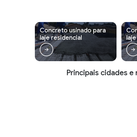
Concreto usinado para
Con
laje residencial
laje
Principais cidades e
RJ
MG
ES
SP
PR
SC
RS
PE
O conteúdo do texto desta página é de direito reservado. S
artigo 184 do Código Penal –
Lei 9610/98 - Lei de direitos a