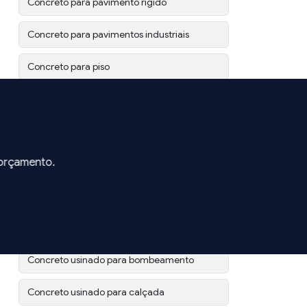
Concreto para pavimento rígido
Concreto para pavimentos industriais
Concreto para piso
Concreto poroso permeável
Concreto poroso preço
 orçamento.
Concreto usinado campinas
Concreto usinado em campinas preço
Concreto usinado leve
Concreto usinado para bombeamento
Concreto usinado para calçada