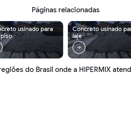
Páginas relacionadas
creto usinado para
Concreto usinado pa
 piso
laje
 regiões do Brasil onde a HIPERMIX atend
BA
CE
GO
AM
PA
AC
AL
AP
MA
MT
ua reprodução, parcial ou total, mesmo citando nossos links, é proibida sem a a
utorais
.