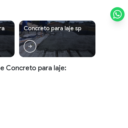
ra
Concreto para laje sp
e Concreto para laje:
MS
PB
PI
RN
RO
RR
SE
TO
utorização do autor. Crime de violação de direito autoral –