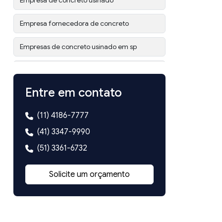
Empresa de concreto usinado
Empresa fornecedora de concreto
Empresas de concreto usinado em sp
Fornecedor de concreto usinado
Entre em contato
Onde comprar concreto usinado
(11) 4186-7777
(41) 3347-9990
(51) 3361-6732
Solicite um orçamento